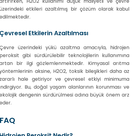
artırırken, H2O2 kullanımı düşük maliyetli ve çevre
üzerindeki etkileri azaltılmış bir çözüm olarak kabul
edilmektedir.
Çevresel Etkilerin Azaltılması
Çevre üzerindeki yükü azaltma amacıyla, hidrojen
peroksit gibi sürdürülebilir teknolojilerin kullanımına
artan bir ilgi gözlemlenmektedir. Kimyasal arıtma
yöntemlerinin aksine, H2O2, toksik bileşikleri daha az
zararlı hale getiriyor ve çevresel etkiyi minimuma
indirgiyor. Bu, doğal yaşam alanlarının korunması ve
ekolojik dengenin sürdürülmesi adına büyük önem arz
eder.
FAQ
Hidrojen Peroksit Nedir?