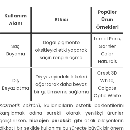
Popüler
Kullanım
Etkisi
Ürün
Alanı
Örnekleri
Loreal Paris,
Doğal pigmente
Saç
Garnier
oksitleyici etki yaparak
Boyama
Color
saçın rengini açma
Naturals
Crest 3D
Diş yüzeyindeki lekeleri
Diş
White,
ağartarak daha beyaz
Beyazlatma
Colgate
bir gülümseme sağlama
Optic White
Kozmetik sektörü
, kullanıcıların estetik beklentilerini
karşılamak adına sürekli olarak yenilikçi ürünler
geliştirirken,
hidrojen peroksit
gibi etkili bileşenlerin
dikkatli bir şekilde kullanımı bu süreçte büyük bir önem