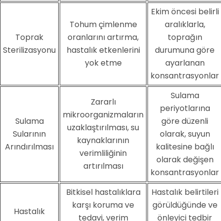
Ekim öncesi belirli
Tohum çimlenme
aralıklarla,
Toprak
oranlarını artırma,
toprağın
Sterilizasyonu
hastalık etkenlerini
durumuna göre
yok etme
ayarlanan
konsantrasyonlar
Sulama
Zararlı
periyotlarına
mikroorganizmaların
Sulama
göre düzenli
uzaklaştırılması, su
Sularının
olarak, suyun
kaynaklarının
Arındırılması
kalitesine bağlı
verimliliğinin
olarak değişen
artırılması
konsantrasyonlar
Bitkisel hastalıklara
Hastalık belirtileri
karşı koruma ve
görüldüğünde ve
Hastalık
tedavi, verim
önleyici tedbir