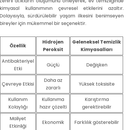
Zehirli atıkların oluşumunu önleyerek, ev temizliğinde
kimyasal kullanımının çevresel etkilerini azaltır.
Dolayısıyla, sürdürülebilir yaşam ilkesini benimseyen
bireyler için mükemmel bir seçenektir.
Hidrojen
Geleneksel Temizlik
Özellik
Peroksit
Kimyasalları
Antibakteriyel
Güçlü
Değişken
Etki
Daha az
Çevreye Etkisi
Yüksek toksisite
zararlı
Kullanım
Kullanıma
Karıştırma
Kolaylığı
hazır çözelti
gerektirebilir
Maliyet
Ekonomik
Farklılık gösterebilir
Etkinliği