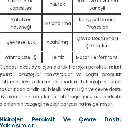
Oksitlenme
Roket ve Savunma
Yüksek
Kapasitesi
Sanayii
Katalizör
Kimyasal Üretim
Hızlandırma
Yeteneği
Prosesleri
Çevre Dostu Enerji
Çevresel Etki
Azaltılmış
Çözümleri
Yanma Özelliği
Temiz
Motor Performansı
Kısacası, oksitleyici ajan olarak hidrojen peroksit;
roket
yakıtı
,
oksitleyici reaksiyonlar
ve çeşitli propulsif
sistemlerdeki kullanımı ile modern teknolojinin temel
taşlarından biridir. Bu bileşik, verimliliğin ve çevre dostu
uygulamaların ön planda tutulduğu günümüz endüstri
alanlarının vazgeçilmez bir parçası haline gelmiştir.
Hidrojen Peroksit Ve Çevre Dostu
Yaklaşımlar