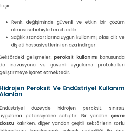
taşır.
Renk değişiminde güvenli ve etkin bir çözüm
olması sebebiyle tercih edilir.
Sağlık standartlarına uygun kullanımı, olası cilt ve
diş eti hassasiyetlerini en aza indirger.
Sektördeki gelişmeler,
peroksit kullanımı
konusunda
da inovasyona ve güvenli uygulama protokolleri
geliştirmeye işaret etmektedir.
Hidrojen Peroksit Ve Endüstriyel Kullanım
Alanları
Endüstriyel düzeyde hidrojen peroksit, sınırsız
uygulama potansiyeline sahiptir. Bir yandan
çevre
dostu
kalırken, diğer yandan çeşitli sektörlerin zorlu
ihtiyaçlarını karşılayacak yüksek verimliliği ile öne