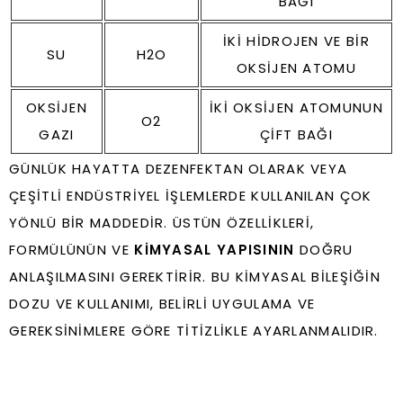
BAĞI
İKI HIDROJEN VE BIR
SU
H2O
OKSIJEN ATOMU
OKSIJEN
İKI OKSIJEN ATOMUNUN
O2
GAZI
ÇIFT BAĞI
GÜNLÜK HAYATTA DEZENFEKTAN OLARAK VEYA
ÇEŞITLI ENDÜSTRIYEL IŞLEMLERDE KULLANILAN ÇOK
YÖNLÜ BIR MADDEDIR. ÜSTÜN ÖZELLIKLERI,
FORMÜLÜNÜN VE
KIMYASAL YAPISININ
DOĞRU
ANLAŞILMASINI GEREKTIRIR. BU KIMYASAL BILEŞIĞIN
DOZU VE KULLANIMI, BELIRLI UYGULAMA VE
GEREKSINIMLERE GÖRE TITIZLIKLE AYARLANMALIDIR.