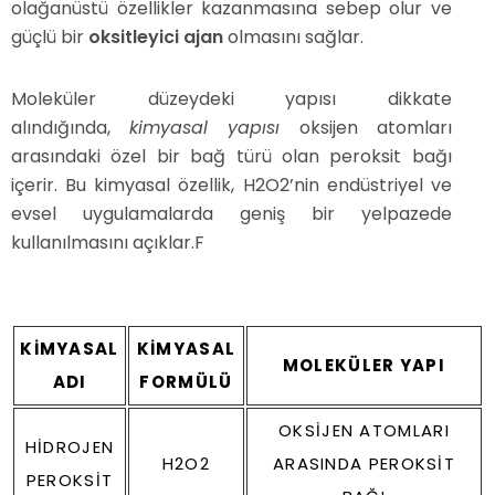
olağanüstü özellikler kazanmasına sebep olur ve
güçlü bir
oksitleyici ajan
olmasını sağlar.
Moleküler düzeydeki yapısı dikkate
alındığında,
kimyasal yapısı
oksijen atomları
arasındaki özel bir bağ türü olan peroksit bağı
içerir. Bu kimyasal özellik, H2O2’nin endüstriyel ve
evsel uygulamalarda geniş bir yelpazede
kullanılmasını açıklar.F
KIMYASAL
KIMYASAL
MOLEKÜLER YAPI
ADI
FORMÜLÜ
OKSIJEN ATOMLARI
HIDROJEN
H2O2
ARASINDA PEROKSIT
PEROKSIT