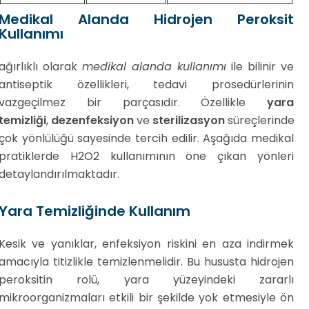
Medikal Alanda Hidrojen Peroksit
Kullanımı
ağırlıklı olarak
medikal alanda kullanımı
ile bilinir ve
antiseptik özellikleri, tedavi prosedürlerinin
vazgeçilmez bir parçasıdır. Özellikle
yara
temizliği
,
dezenfeksiyon
ve
sterilizasyon
süreçlerinde
çok yönlülüğü sayesinde tercih edilir. Aşağıda medikal
pratiklerde H2O2 kullanımının öne çıkan yönleri
detaylandırılmaktadır.
Yara Temizliğinde Kullanım
Kesik ve yanıklar, enfeksiyon riskini en aza indirmek
amacıyla titizlikle temizlenmelidir. Bu hususta hidrojen
peroksitin rolü, yara yüzeyindeki zararlı
mikroorganizmaları etkili bir şekilde yok etmesiyle ön