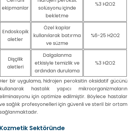
Cerrahi
hidrojen peroksit
%3 H2O2
ekipmanlar
solüsyonu içinde
bekletme
Özel kaplar
Endoskopik
kullanılarak batırma
%6-25 H2O2
aletler
ve süzme
Dalgalanma
Dişçilik
etkisiyle temizlik ve
%3 H2O2
aletleri
ardından durulama
Her bir uygulama, hidrojen peroksitin oksidatif gücünü
kullanarak hastalık yapıcı mikroorganizmaların
eliminasyonu için optimize edilmiştir. Böylece hastalar
ve sağlık profesyonelleri için güvenli ve steril bir ortam
sağlanmaktadır.
Kozmetik Sektöründe