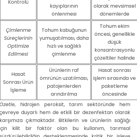
Kontrolü
kayıplarının
olarak mevsimsel
önlenmesi
dönemlerde
Tohum ekim
Çimlenme
Tohum kabuğunun
öncesi, genellikle
Süreçlerinin
yumuşatılması, daha
düşük
Optimize
hızlı ve sağlıklı
konsantrasyonlu
Edilmesi
çimlenme
çözeltiler halinde
Ürünlerin raf
Hasat sonrası
Hasat
ömrünün uzatılması,
işlem sırasında ve
Sonrası Ürün
patojenlerden
paketleme
İşleme
arındırılma
öncesinde
Özetle
, hidrojen peroksit, tarım sektöründe hem
çevreye duyarlı hem de etkili bir dezenfektan olarak
karşımıza çıkmaktadır. Bitkilerin ve ürünlerin sağlığı
için kilit bir faktör olan bu kullanım, tarımsal
sürdürülebilirliğin desteklenmesinde kritik bir işleve