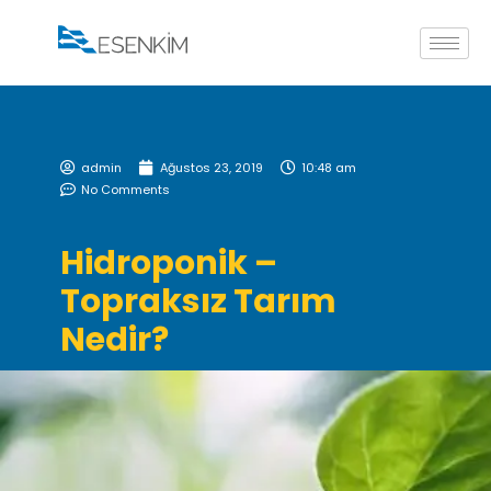
admin
Ağustos 23, 2019
10:48 am
No Comments
Hidroponik –
Topraksız Tarım
Nedir?